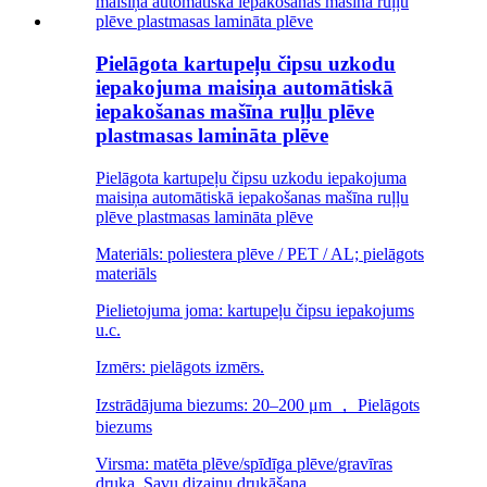
Pielāgota kartupeļu čipsu uzkodu
iepakojuma maisiņa automātiskā
iepakošanas mašīna ruļļu plēve
plastmasas lamināta plēve
Pielāgota kartupeļu čipsu uzkodu iepakojuma
maisiņa automātiskā iepakošanas mašīna ruļļu
plēve plastmasas lamināta plēve
Materiāls: poliestera plēve / PET / AL; pielāgots
materiāls
Pielietojuma joma: kartupeļu čipsu iepakojums
u.c.
Izmērs: pielāgots izmērs.
Izstrādājuma biezums: 20–200 μm ， Pielāgots
biezums
Virsma: matēta plēve/spīdīga plēve/gravīras
druka. Savu dizainu drukāšana.