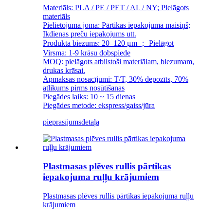
Materiāls: PLA / PE / PET / AL / NY; Pielāgots
materiāls
Pielietojuma joma: Pārtikas iepakojuma maisiņš;
Ikdienas preču iepakojums utt.
Produkta biezums: 20–120 μm ； Pielāgot
Virsma: 1-9 krāsu dobspiede
MOQ: pielāgots atbilstoši materiālam, biezumam,
drukas krāsai.
Apmaksas nosacījumi: T/T, 30% depozīts, 70%
atlikums pirms nosūtīšanas
Piegādes laiks: 10 ~ 15 dienas
Piegādes metode: ekspress/gaiss/jūra
pieprasījums
detaļa
Plastmasas plēves rullis pārtikas
iepakojuma ruļļu krājumiem
Plastmasas plēves rullis pārtikas iepakojuma ruļļu
krājumiem