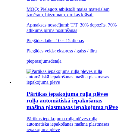
MOQ: Pielāgots atbilstoši maisa materiālam,
izmēram, biezumam, drukas krāsai.
Apmaksas nosacījumi: T/T, 30% depozīts, 70%
atlikums pirms nosūtīšanas
Piegādes laiks: 10 ~ 15 dienas
Piegādes veids: ekspress / gaiss / jūra
pieprasījums
detaļa
Pārtikas iepakojuma ruļļa plēves
ruļļa automātiskā iepakošanas
mašīna plastmasas iepakojuma plēve
Pārtikas iepakojuma ruļļa plēves ruļļa
automātiskā iepakošanas mašīna plastmasas
iepakojuma plēve