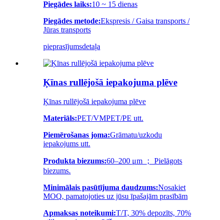
Piegādes laiks:
10 ~ 15 dienas
Piegādes metode:
Ekspresis / Gaisa transports /
Jūras transports
pieprasījums
detaļa
Ķīnas rullējošā iepakojuma plēve
Ķīnas rullējošā iepakojuma plēve
Materiāls:
PET/VMPET/PE utt.
Piemērošanas joma:
Grāmatu/uzkodu
iepakojums utt.
Produkta biezums:
60–200 μm ； Pielāgots
biezums.
Minimālais pasūtījuma daudzums:
Nosakiet
MOQ, pamatojoties uz jūsu īpašajām prasībām
Apmaksas noteikumi:
T/T, 30% depozīts, 70%