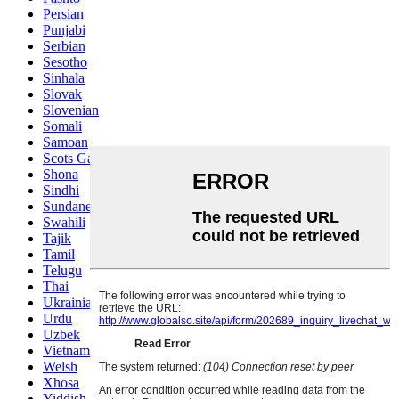
Persian
Punjabi
Serbian
Sesotho
Sinhala
Slovak
Slovenian
Somali
Samoan
Scots Gaelic
Shona
Sindhi
Sundanese
Swahili
Tajik
Tamil
Telugu
Thai
Ukrainian
Urdu
Uzbek
Vietnamese
Welsh
Xhosa
Yiddish