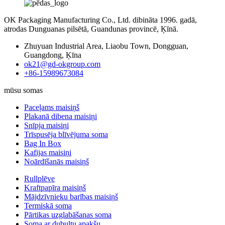
OK Packaging Manufacturing Co., Ltd. dibināta 1996. gadā,
atrodas Dunguanas pilsētā, Guandunas provincē, Ķīnā.
Zhuyuan Industrial Area, Liaobu Town, Dongguan,
Guangdong, Ķīna
ok21@gd-okgroup.com
+86-15989673084
mūsu somas
Paceļams maisiņš
Plakanā dibena maisiņi
Snīpja maisiņi
Trīspusēja blīvējuma soma
Bag In Box
Kafijas maisiņi
Noārdīšanās maisiņš
Rullplēve
Kraftpapīra maisiņš
Mājdzīvnieku barības maisiņš
Termiskā soma
Pārtikas uzglabāšanas soma
Soma ar dubultu apakšu