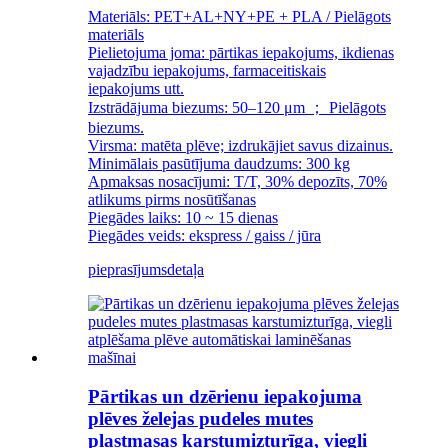
Materiāls: PET+AL+NY+PE + PLA / Pielāgots
materiāls
Pielietojuma joma: pārtikas iepakojums, ikdienas
vajadzību iepakojums, farmaceitiskais
iepakojums utt.
Izstrādājuma biezums: 50–120 μm ； Pielāgots
biezums.
Virsma: matēta plēve; izdrukājiet savus dizainus.
Minimālais pasūtījuma daudzums: 300 kg
Apmaksas nosacījumi: T/T, 30% depozīts, 70%
atlikums pirms nosūtīšanas
Piegādes laiks: 10 ~ 15 dienas
Piegādes veids: ekspress / gaiss / jūra
pieprasījums
detaļa
Pārtikas un dzērienu iepakojuma
plēves želejas pudeles mutes
plastmasas karstumizturīga, viegli