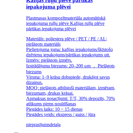
Kafijas ruļļu plēve pārtikas
iepakojuma plēvei
Plastmasas kompozītmateriāla automātiskā
iepakojuma ruļļu plēve Kafijas ruļļu plēve
pārtikas iepakojuma plēvei
Materiāls: poliestera plēve / PET / PE / AL;
pielāgots materiāls
Pielietojuma joma: kafijas iepakojums/šķīstošo
dzērienu iepakojums/pārtikas iepakojums utt.
Izmērs: pielāgots izmērs.
Izstrādājuma biezums: 20–200 μm ， Pielāgots
biezums
Virsma: 1–9 krāsu dobspiede, drukājot savus
dizainus.
MOQ: pielāgots atbilstoši materiālam, izmēram,
biezumam, drukas krāsai.
Apmaksas nosacījumi: T/T, 30% depozīts, 70%
atlikums pirms nosūtīšanas
Piegādes laiks: 10 ~ 15 dienas
Piegādes veids: ekspress / gaiss / jūra
pieprasījums
detaļa