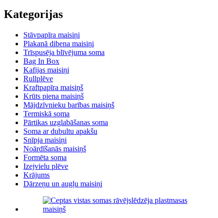
Kategorijas
Stāvpapīra maisiņi
Plakanā dibena maisiņi
Trīspusēja blīvējuma soma
Bag In Box
Kafijas maisiņi
Rullplēve
Kraftpapīra maisiņš
Krūts piena maisiņš
Mājdzīvnieku barības maisiņš
Termiskā soma
Pārtikas uzglabāšanas soma
Soma ar dubultu apakšu
Snīpja maisiņi
Noārdīšanās maisiņš
Formēta soma
Izejvielu plēve
Krājums
Dārzeņu un augļu maisiņi