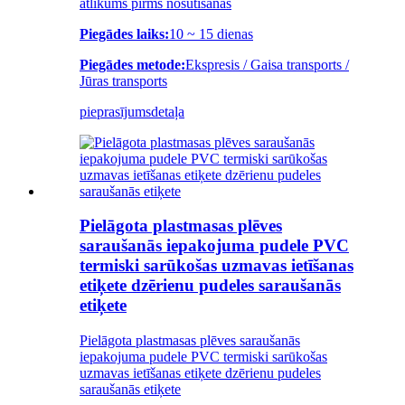
atlikums pirms nosūtīšanas
Piegādes laiks:
10 ~ 15 dienas
Piegādes metode:
Ekspresis / Gaisa transports /
Jūras transports
pieprasījums
detaļa
Pielāgota plastmasas plēves
saraušanās iepakojuma pudele PVC
termiski sarūkošas uzmavas ietīšanas
etiķete dzērienu pudeles saraušanās
etiķete
Pielāgota plastmasas plēves saraušanās
iepakojuma pudele PVC termiski sarūkošas
uzmavas ietīšanas etiķete dzērienu pudeles
saraušanās etiķete