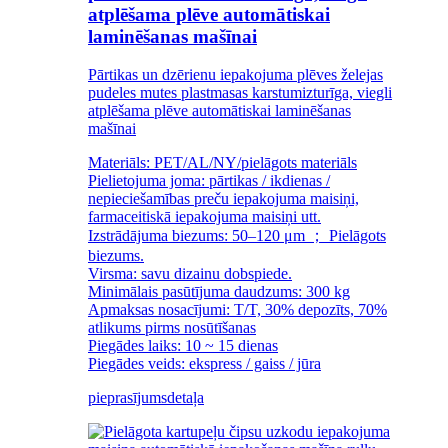
atplēšama plēve automātiskai
laminēšanas mašīnai
Pārtikas un dzērienu iepakojuma plēves želejas
pudeles mutes plastmasas karstumizturīga, viegli
atplēšama plēve automātiskai laminēšanas
mašīnai
Materiāls: PET/AL/NY/pielāgots materiāls
Pielietojuma joma: pārtikas / ikdienas /
nepieciešamības preču iepakojuma maisiņi,
farmaceitiskā iepakojuma maisiņi utt.
Izstrādājuma biezums: 50–120 μm ； Pielāgots
biezums.
Virsma: savu dizainu dobspiede.
Minimālais pasūtījuma daudzums: 300 kg
Apmaksas nosacījumi: T/T, 30% depozīts, 70%
atlikums pirms nosūtīšanas
Piegādes laiks: 10 ~ 15 dienas
Piegādes veids: ekspress / gaiss / jūra
pieprasījums
detaļa