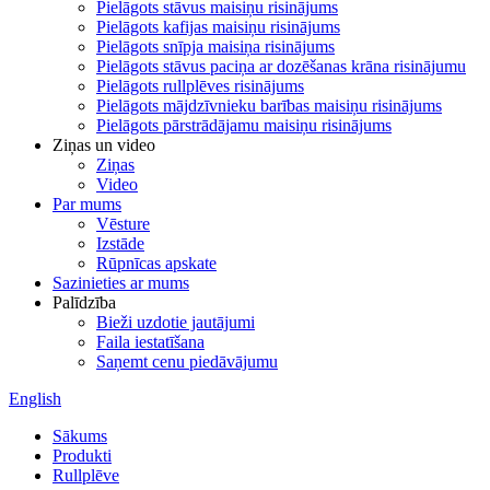
Pielāgots stāvus maisiņu risinājums
Pielāgots kafijas maisiņu risinājums
Pielāgots snīpja maisiņa risinājums
Pielāgots stāvus paciņa ar dozēšanas krāna risinājumu
Pielāgots rullplēves risinājums
Pielāgots mājdzīvnieku barības maisiņu risinājums
Pielāgots pārstrādājamu maisiņu risinājums
Ziņas un video
Ziņas
Video
Par mums
Vēsture
Izstāde
Rūpnīcas apskate
Sazinieties ar mums
Palīdzība
Bieži uzdotie jautājumi
Faila iestatīšana
Saņemt cenu piedāvājumu
English
Sākums
Produkti
Rullplēve