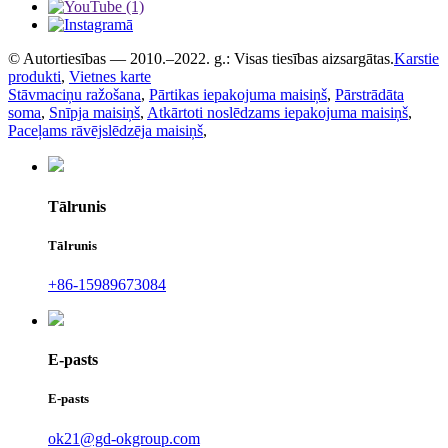
© Autortiesības — 2010.–2022. g.: Visas tiesības aizsargātas.
Karstie
produkti
,
Vietnes karte
Stāvmaciņu ražošana
,
Pārtikas iepakojuma maisiņš
,
Pārstrādāta
soma
,
Snīpja maisiņš
,
Atkārtoti noslēdzams iepakojuma maisiņš
,
Paceļams rāvējslēdzēja maisiņš
,
Tālrunis
Tālrunis
+86-15989673084
E-pasts
E-pasts
ok21@gd-okgroup.com