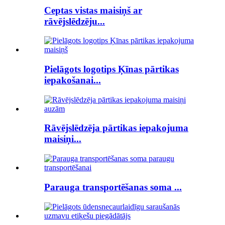
Ceptas vistas maisiņš ar
rāvējslēdzēju...
Pielāgots logotips Ķīnas pārtikas
iepakošanai...
Rāvējslēdzēja pārtikas iepakojuma
maisiņi...
Parauga transportēšanas soma ...