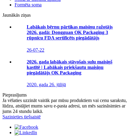
Formēta soma
Jaunākās ziņas
Labākais bērnu pārtikas maisiņu ražotājs
2026. gadā: Dongguan OK Packaging 3
rūpnīcu FDA sertificēts piegādātājs
26-07-22
2026. gada labākais stāvošais sulu maisiņš
kastītē | Labākais priekšautu maisiņu
piegādātājs OK Packaging
2020. gada 26. jūlijā
Pieprasījums
Ja vēlaties uzzināt vairāk par mūsu produktiem vai cenu sarakstu,
lūdzu, atstājiet mums savu e-pasta adresi, un mēs sazināsimies ar
jums 24 stundu laikā.
Sazinieties tiešsaistē