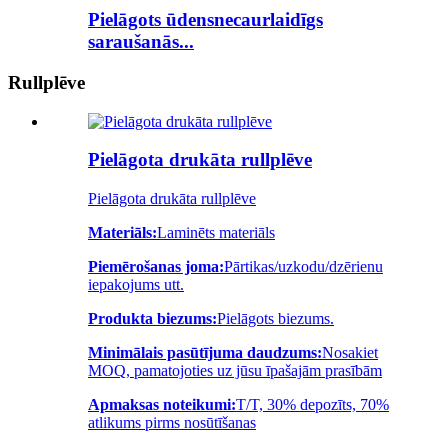
Pielāgots ūdensnecaurlaidīgs
saraušanās...
Rullplēve
Pielāgota drukāta rullplēve
Pielāgota drukāta rullplēve
Materiāls:
Laminēts materiāls
Piemērošanas joma:
Pārtikas/uzkodu/dzērienu
iepakojums utt.
Produkta biezums:
Pielāgots biezums.
Minimālais pasūtījuma daudzums:
Nosakiet
MOQ, pamatojoties uz jūsu īpašajām prasībām
Apmaksas noteikumi:
T/T, 30% depozīts, 70%
atlikums pirms nosūtīšanas