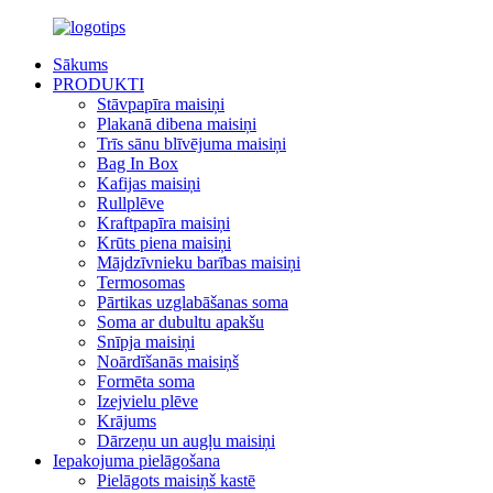
Sākums
PRODUKTI
Stāvpapīra maisiņi
Plakanā dibena maisiņi
Trīs sānu blīvējuma maisiņi
Bag In Box
Kafijas maisiņi
Rullplēve
Kraftpapīra maisiņi
Krūts piena maisiņi
Mājdzīvnieku barības maisiņi
Termosomas
Pārtikas uzglabāšanas soma
Soma ar dubultu apakšu
Snīpja maisiņi
Noārdīšanās maisiņš
Formēta soma
Izejvielu plēve
Krājums
Dārzeņu un augļu maisiņi
Iepakojuma pielāgošana
Pielāgots maisiņš kastē