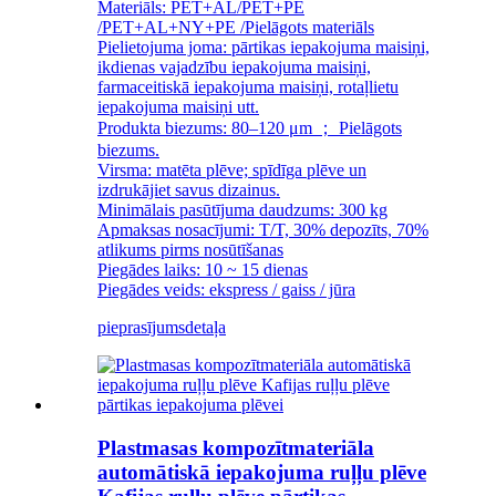
Materiāls: PET+AL/PET+PE
/PET+AL+NY+PE /Pielāgots materiāls
Pielietojuma joma: pārtikas iepakojuma maisiņi,
ikdienas vajadzību iepakojuma maisiņi,
farmaceitiskā iepakojuma maisiņi, rotaļlietu
iepakojuma maisiņi utt.
Produkta biezums: 80–120 μm ； Pielāgots
biezums.
Virsma: matēta plēve; spīdīga plēve un
izdrukājiet savus dizainus.
Minimālais pasūtījuma daudzums: 300 kg
Apmaksas nosacījumi: T/T, 30% depozīts, 70%
atlikums pirms nosūtīšanas
Piegādes laiks: 10 ~ 15 dienas
Piegādes veids: ekspress / gaiss / jūra
pieprasījums
detaļa
Plastmasas kompozītmateriāla
automātiskā iepakojuma ruļļu plēve